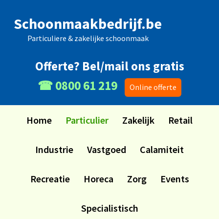
Skip
Skip
Skip
Skip
Schoonmaakbedrijf.be
to
to
to
to
primary
main
primary
footer
Particuliere & zakelijke schoonmaak
navigation
content
sidebar
Offerte? Bel/mail ons gratis
☎ 0800 61 219
Online offerte
Home
Particulier
Zakelijk
Retail
Industrie
Vastgoed
Calamiteit
Recreatie
Horeca
Zorg
Events
Specialistisch