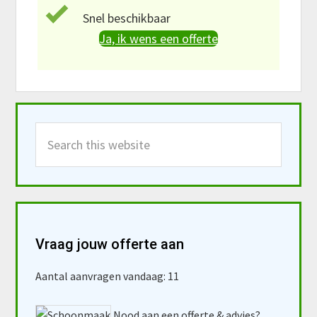
Snel beschikbaar
Ja, ik wens een offerte
Primary
Search
Sidebar
this
website
Vraag jouw offerte aan
Aantal aanvragen vandaag: 11
Nood aan een offerte & advies?