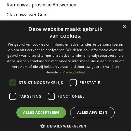
Ramenwas provincie Antwerpen
Glazenwasser Gent
Tips & advies
×
Deze website maakt gebruik
van cookies.
We gebruiken cookies om inhoud en advertenties te personaliseren
Credits
en om ons verkeer te analyseren. We delen ook informatie over uw
gebruik van onze site met onze advertentie- en analysepartners, die
deze kunnen combineren met andere informatie die u aan hen heeft
Contact
verstrekt of die zij hebben verzameld door uw gebruik van hun
diensten.
Privacybeleid
Algemene voorwaarden
Privacybeleid
STRIKT NOODZAKELIJK
PRESTATIE
Cookiebeleid
TARGETING
FUNCTIONEEL
Sitemap
ALLES ACCEPTEREN
ALLES AFWIJZEN
DETAILS WEERGEVEN
Gratis offerte