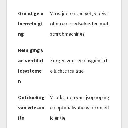
Grondige v
Verwijderen van vet, vloeist
loerreinigi
offen en voedselresten met
ng
schrobmachines
Reiniging v
an ventilat
Zorgen voor een hygiënisch
iesysteme
e luchtcirculatie
n
Ontdooiing
Voorkomen van ijsophoping
van vriesun
en optimalisatie van koeleff
its
iciëntie