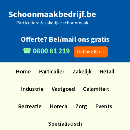
Skip
Skip
Skip
Skip
Schoonmaakbedrijf.be
to
to
to
to
primary
main
primary
footer
Particuliere & zakelijke schoonmaak
navigation
content
sidebar
Offerte? Bel/mail ons gratis
☎ 0800 61 219
Online offerte
Home
Particulier
Zakelijk
Retail
Industrie
Vastgoed
Calamiteit
Recreatie
Horeca
Zorg
Events
Specialistisch